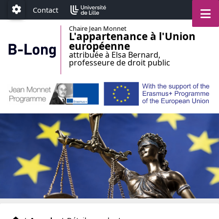
Accéder au menu principal
Accéder au contenu
M
Contact
Paramétrage
Chaire Jean Monnet
L'appartenance à l'Union
européenne
attribuée à Elsa Bernard,
professeure de droit public