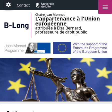
Accéder au menu principal
Accéder au contenu
M
Contact
Paramétrage
Chaire Jean Monnet
L'appartenance à l'Union
européenne
attribuée à Elsa Bernard,
professeure de droit public