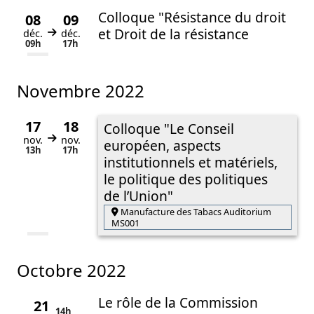
Colloque "Résistance du droit
08
09
et Droit de la résistance
déc.
déc.
Du
au
09h
17h
novembre 2022
17
18
Colloque "Le Conseil
nov.
nov.
Du
au
européen, aspects
13h
17h
institutionnels et matériels,
le politique des politiques
de l’Union"
Manufacture des Tabacs Auditorium
MS001
octobre 2022
Le rôle de la Commission
21
14h