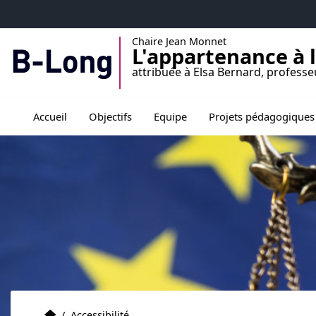
Accéder au menu principal
Accéder au contenu
Chaire Jean Monnet
L'appartenance à 
attribuée à Elsa Bernard, professe
Ouvrir le sous menu 
Accueil
Objectifs
Equipe
Projets pédagogiques
Accueil
Accueil
/
Accessibilité